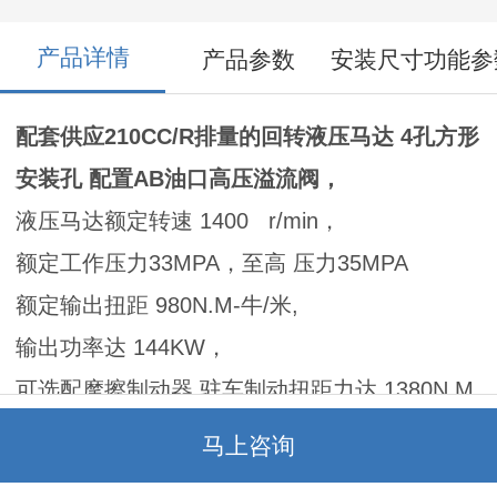
产品详情
产品参数
安装尺寸功能参
配套供应210CC/R排量的回转液压马达 4孔方形
安装孔 配置AB油口高压溢流阀，
液压马达额定转速 1400 r/min，
额定工作压力33MPA，至高 压力35MPA
额定输出扭距 980N.M-牛/米,
输出功率达 144KW，
可选配摩擦制动器 驻车制动扭距力达 1380N.M
，
马上咨询
满足花键轴输出和渐开线花键轴输出。