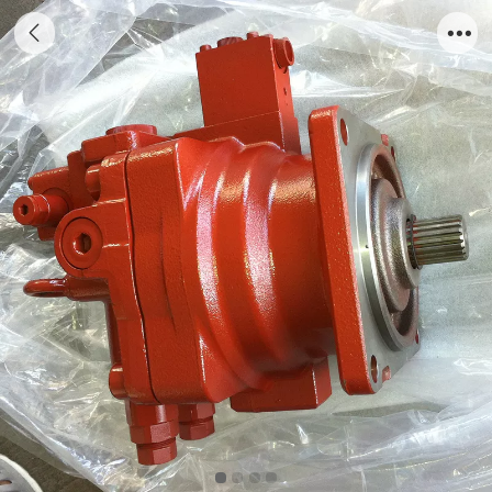
210CC/R排量的回转液压马达 4孔方形安装孔
配置AB油口高压溢流阀